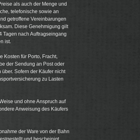
 Preise als auch der Menge und
liche, telefonische sowie an
 und getroffene Vereinbarungen
rksam. Diese Genehmigung gilt
n 14 Tagen nach Auftragseingang
 ist.
e Kosten für Porto, Fracht,
gabe der Sendung an Post oder
über. Sofern der Käufer nicht
ansportversicherung zu Lasten
r Weise und ohne Anspruch auf
esondere Anweisung des Käufers
bnahme der Ware von der Bahn
stgestellt und bescheinigt