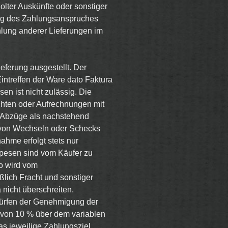
olter Auskünfte oder sonstiger
ng des Zahlungsanspruches
hlung anderer Lieferungen im
ferung ausgestellt. Der
ntreffen der Ware dato Faktura
en ist nicht zulässig. Die
hten oder Aufrechnungen mit
 Abzüge als nachstehend
 von Wechseln oder Schecks
ahme erfolgt stets nur
spesen sind vom Käufer zu
to wird vom
lich Fracht und sonstiger
 nicht überschreiten.
rfen der Genehmigung der
 von 10 % über dem variablen
s jeweilige Zahlungsziel