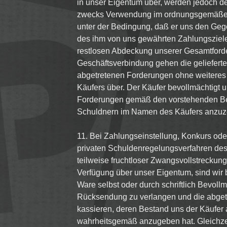
in unser Eigentum über, werden jedoch 
zwecks Verwendung im ordnungsgemäßen
unter der Bedingung, daß er uns den Geg
des ihm von uns gewährten Zahlungszieles
restlosen Abdeckung unserer Gesamtford
Geschäftsverbindung gehen die geliefert
abgetretenen Forderungen ohne weiteres 
Käufers über. Der Käufer bevollmächtigt 
Forderungen gemäß den vorstehenden B
Schuldnern im Namen des Käufers anzuz
11. Bei Zahlungseinstellung, Konkurs oder
privaten Schuldenregelungsverfahren des
teilweise fruchtloser Zwangsvollstreckung
Verfügung über unser Eigentum, sind wir 
Ware selbst oder durch schriftlich Bevoll
Rücksendung zu verlangen und die abget
kassieren, deren Bestand uns der Käufer 
wahrheitsgemäß anzugeben hat. Gleichzei