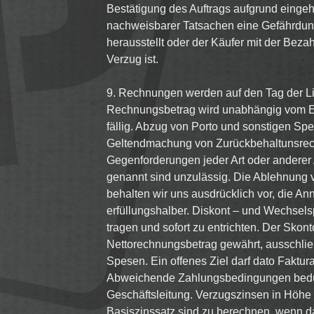
Bestätigung des Auftrags aufgrund eingeh
nachweisbarer Tatsachen eine Gefährdu
herausstellt oder der Käufer mit der Beza
Verzug ist.
9. Rechnungen werden auf den Tag der Lie
Rechnungsbetrag wird unabhängig vom Ei
fällig. Abzug von Porto und sonstigen Spes
Geltendmachung von Zurückbehaltunsrec
Gegenforderungen jeder Art oder anderer
genannt sind unzulässig. Die Ablehnung
behalten wir uns ausdrücklich vor, die Ann
erfüllungshalber. Diskont – und Wechsel
tragen und sofort zu entrichten. Der Skon
Nettorechnungsbetrag gewährt, ausschließ
Spesen. Ein offenes Ziel darf dato Faktura
Abweichende Zahlungsbedingungen bedü
Geschäftsleitung. Verzugszinsen in Höhe
Basiszinssatz sind zu berechnen, wenn da