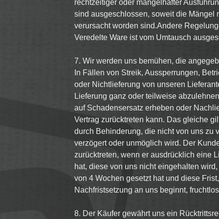
rechtzeitiger oder mangelhafter Ausführu
sind ausgeschlossen, soweit die Mängel n
verursacht worden sind.Andere Regelunge
Veredelte Ware ist vom Umtausch ausges
7. Wir werden uns bemühen, die angegebe
In Fällen von Streik, Aussperrungen, Bet
oder Nichtlieferung von unseren Lieferante
Lieferung ganz oder teilweise abzulehne
auf Schadensersatz erheben oder Nachli
Vertrag zurücktreten kann. Das gleiche gil
durch Behinderung, die nicht von uns zu ve
verzögert oder unmöglich wird. Der Kund
zurücktreten, wenn er ausdrücklich eine Li
hat, diese von uns nicht eingehalten wird, 
von 4 Wochen gesetzt hat und diese Frist
Nachfristsetzung an uns beginnt, fruchtlos 
8. Der Käufer gewährt uns ein Rücktrittsr