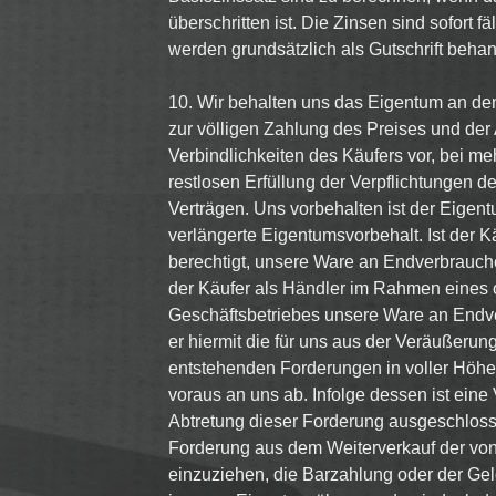
überschritten ist. Die Zinsen sind sofort fä
werden grundsätzlich als Gutschrift behan
10. Wir behalten uns das Eigentum an den
zur völligen Zahlung des Preises und der
Verbindlichkeiten des Käufers vor, bei me
restlosen Erfüllung der Verpflichtungen 
Verträgen. Uns vorbehalten ist der Eigen
verlängerte Eigentumsvorbehalt. Ist der Kä
berechtigt, unsere Ware an Endverbrauch
der Käufer als Händler im Rahmen eines
Geschäftsbetriebes unsere Ware an Endver
er hiermit die für uns aus der Veräußer
entstehenden Forderungen in voller Höhe
voraus an uns ab. Infolge dessen ist ein
Abtretung dieser Forderung ausgeschlossen
Forderung aus dem Weiterverkauf der von
einzuziehen, die Barzahlung oder der Gel