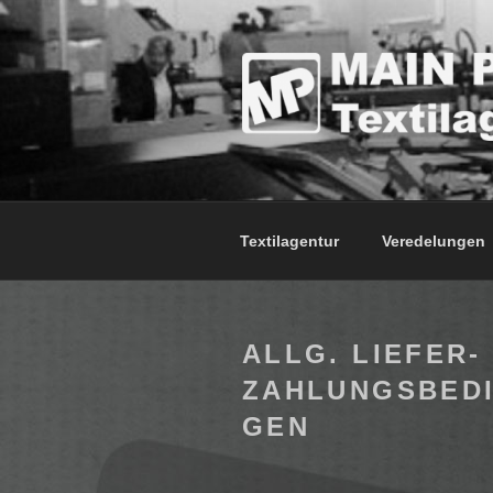
Zum
Inhalt
springen
MAIN-PRIN
Textilagentur
Veredelungen
ALLG. LIEFER-
ZAHLUNGSBED
GEN