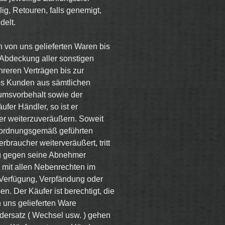
llig, Retouren, falls genemigt,
delt.
 von uns gelieferten Waren bis
 Abdeckung aller sonstigen
hreren Verträgen bis zur
des Kunden aus sämtlichen
tumsvorbehalt sowie der
ufer Händler, so ist er
er weiterzuveräußern. Soweit
 ordnungsgemäß geführten
braucher weiterveräußert, tritt
ung gegen seine Abnehmer
 mit allen Nebenrechten im
e Verfügung, Verpfändung oder
. Der Käufer ist berechtigt, die
 uns gelieferten Ware
dersatz ( Wechsel usw. ) gehen