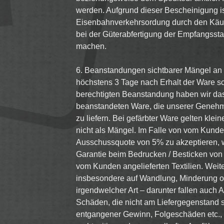
werden. Aufgrund dieser Bescheinigung is
Eisenbahnverkehrsordung durch den Käu
bei der Güterabfertigung der Empfangssta
machen.
6. Beanstandungen sichtbarer Mängel an
höchstens 3 Tage nach Erhalt der Ware schr
berechtigten Beanstandung haben wir da
beanstandeten Ware, die unserer Genehm
zu liefern. Bei gefärbter Ware gelten kle
nicht als Mängel. Im Falle von vom Kunden
Ausschussquote von 5% zu akzeptieren, 
Garantie beim Bedrucken / Besticken von
vom Kunden angelieferten Textilien. Wei
insbesondere auf Wandlung, Minderung 
irgendwelcher Art – darunter fallen auch 
Schäden, die nicht am Liefergegenstand se
entgangener Gewinn, Folgeschäden etc.,