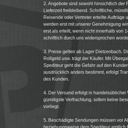
2. Angebote sind sowohl hinsichtlich der
Lieferzeit freibleibend. Schriftliche, münd
Reisende oder Vertreter erteilte Aufträge
werden erst mit unserer Genehmigung wi
erst als erteilt, wenn nicht innerhalb vo
schriftlich durch uns widersprochen worden
3. Preise gelten ab Lager Dietzenbach. Di
Rollgeld usw. trägt der Käufer. Mit Über
Spediteur geht die Gefahr auf den Kunden 
ausdrücklich anders bestimmt, erfolgt Tr
des Kunden.
4. Der Versand erfolgt in handelsübliche
günstigste Verfrachtung, sofern keine b
vorliegt.
5. Beschädigte Sendungen müssen vor A
beziehungsweise dem Spediteur amtlich fe